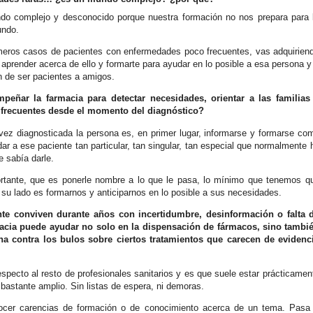
o complejo y desconocido porque nuestra formación no nos prepara para 
undo.
rimeros casos de pacientes con enfermedades poco frecuentes, vas adquirien
 aprender acerca de ello y formarte para ayudar en lo posible a esa persona y
n de ser pacientes a amigos.
eñar la farmacia para detectar necesidades, orientar a las familias
frecuentes desde el momento del diagnóstico?
 vez diagnosticada la persona es, en primer lugar, informarse y formarse co
r a ese paciente tan particular, tan singular, tan especial que normalmente 
 sabía darle.
ortante, que es ponerle nombre a lo que le pasa, lo mínimo que tenemos q
 su lado es formarnos y anticiparnos en lo posible a sus necesidades.
e conviven durante años con incertidumbre, desinformación o falta 
macia puede ayudar no solo en la dispensación de fármacos, sino tambi
ha contra los bulos sobre ciertos tratamientos que carecen de evidenc
especto al resto de profesionales sanitarios y es que suele estar prácticamen
 bastante amplio. Sin listas de espera, ni demoras.
ocer carencias de formación o de conocimiento acerca de un tema. Pasa