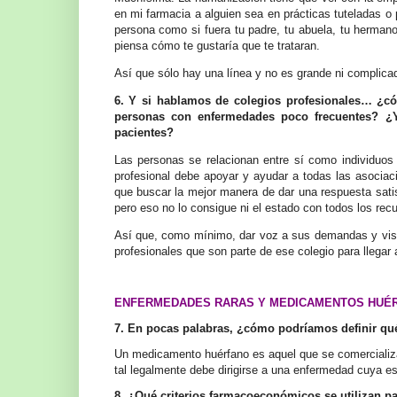
en mi farmacia a alguien sea en prácticas tuteladas o
persona como si fuera tu padre, tu abuela, tu herman
piensa cómo te gustaría que te trataran.
Así que sólo hay una línea y no es grande ni complicad
6. Y si hablamos de colegios profesionales… ¿c
personas con enfermedades poco frecuentes? ¿
pacientes?
Las personas se relacionan entre sí como individuos 
profesional debe apoyar y ayudar a todas las asocia
que buscar la mejor manera de dar una respuesta sati
pero eso no lo consigue ni el estado con todos los recu
Así que, como mínimo, dar voz a sus demandas y visibil
profesionales que son parte de ese colegio para llegar
ENFERMEDADES RARAS Y MEDICAMENTOS HUÉ
7. En pocas palabras, ¿cómo podríamos definir q
Un medicamento huérfano es aquel que se comercializa 
tal legalmente debe dirigirse a una enfermedad cuya es
8. ¿Qué criterios farmacoeconómicos se utilizan p