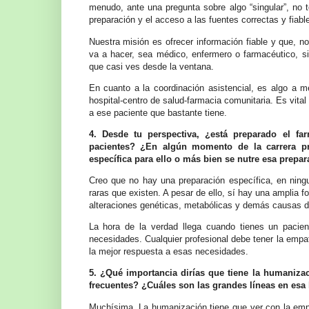
menudo, ante una pregunta sobre algo “singular”, no
preparación y el acceso a las fuentes correctas y fiabl
Nuestra misión es ofrecer información fiable y que, n
va a hacer, sea médico, enfermero o farmacéutico, s
que casi ves desde la ventana.
En cuanto a la coordinación asistencial, es algo a me
hospital-centro de salud-farmacia comunitaria. Es vital 
a ese paciente que bastante tiene.
4. Desde tu perspectiva, ¿está preparado el fa
pacientes? ¿En algún momento de la carrera pr
específica para ello o más bien se nutre esa prepara
Creo que no hay una preparación específica, en nin
raras que existen. A pesar de ello, sí hay una amplia
alteraciones genéticas, metabólicas y demás causas 
La hora de la verdad llega cuando tienes un pacie
necesidades. Cualquier profesional debe tener la empatí
la mejor respuesta a esas necesidades.
5. ¿Qué importancia dirías que tiene la humaniza
frecuentes? ¿Cuáles son las grandes líneas en es
Muchísima. La humanización tiene que ver con la empa