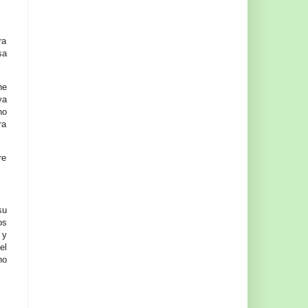
ra
sa
ne
ya
ho
ra
re
su
os
 y
el
no