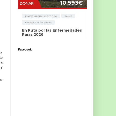
Facebook
ás
te
ra
 y
es