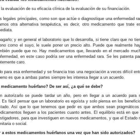
 la evaluación de su eficacia clínica de la evaluación de su financiación.
 legales principales, como son que actúe o diagnostique una enfermedad ra
os otra alternativa terapéutica, es decir, otro medicamento que trate e
ediata.
lo; y en general el laboratorio que lo desarrolla, si tiene claro que no tie
eno como el suyo, le suele poner un precio alto. Puede que realmente ha
ambién puede que no. Hay medicamentos que, llevando en el mercado muc
nfermedad, en este caso podría ser una enfermedad rara. Se les patenta pa
ntemente caro.
o para esa enfermedad y se financia tras una negociación a veces difícil ent
bueno es que a ambas partes siempre les interesa llegar a un acuerdo.
un medicamento huérfano? De ser así, ¿a qué se debe?
. En autorizarlo se puede tardar un año, pero en llegar a un acuerdo para 
 Es fácil pensar que un laboratorio es egoísta y solo piensa en los benefici
stado. Así que lo que tenemos que pedir es que ambos sean pragmáticos
icamentos lleguen a los pacientes cuanto antes. El equilibrio está en que 
vestigadores, para que investiguen en nuevos medicamentos, y que el Estado 
itaria o social.
der a estos medicamentos huérfanos una vez que han sido autorizados?