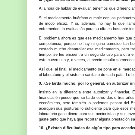
A la hora de hablar de evaluar, tenemos que diferenciar
Si el medicamento huérfano cumple con los parámetros
de modo eficaz. Y si, además, no hay lo que llamam
enfermedad, la evaluación para su alta es bastante inm
El problema ahora es que ese medicamento hay que pagar
competencia, porque no hay ninguno parecido tan bu
costado mucho desarrollar ese medicamento, pero t
tiempo, se les encuentra un segundo uso para otra e
este nuevo uso y, a veces, el precio resulta sorprende
Así que, al final, el medicamento se pone en el mercad
el laboratorio y el sistema sanitario de cada país. Lo 
9. ¿Se tarda mucho, por lo general, en autorizar 
Insisto en la diferencia entre autorizar y financiar
financiación puede que se tarde otros dos o tres años.
económicos, pero también lo podemos pensar del E
acerquen sus posturas lo suficiente para que esos med
laboratorio gane dinero para sus accionistas y sus in
gaste tanto que haya que recortar alguna prestación san
10. ¿Existen dificultades de algún tipo para acce