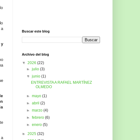
lo
do
 a
Buscar este blog
 y
Archivo del blog
mo
▼
2026
(22)
ha
►
julio
(3)
▼
junio
(1)
ue
ENTREVISTA A RAFAEL MARTÍNEZ
OLMEDO
de
►
mayo
(1)
én
►
abril
(2)
ia
►
marzo
(4)
►
febrero
(6)
te
►
enero
(5)
►
2025
(32)
 a