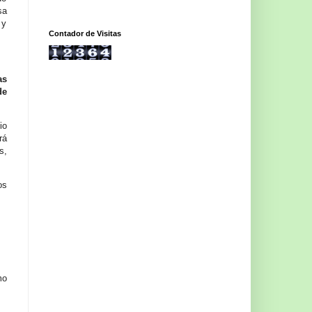
sa
 y
Contador de Visitas
as
de
io
rá
s,
os
mo