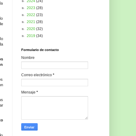
►
2024
(24)
la
►
2023
(28)
►
2022
(23)
lo
►
2021
(28)
de
►
2020
(32)
►
2019
(34)
lo
da
Formulario de contacto
Nombre
os
ón
Correo electrónico
*
es
on
Mensaje
*
us
ar
co
do