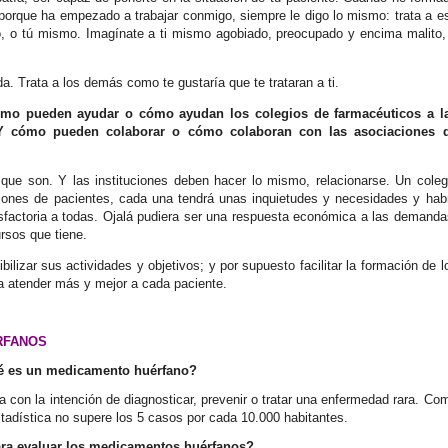
 porque ha empezado a trabajar conmigo, siempre le digo lo mismo: trata a e
o, o tú mismo. Imagínate a ti mismo agobiado, preocupado y encima malito,
a. Trata a los demás como te gustaría que te trataran a ti.
ómo pueden ayudar o cómo ayudan los colegios de farmacéuticos a l
Y cómo pueden colaborar o cómo colaboran con las asociaciones 
que son. Y las instituciones deben hacer lo mismo, relacionarse. Un coleg
ciones de pacientes, cada una tendrá unas inquietudes y necesidades y hab
sfactoria a todas. Ojalá pudiera ser una respuesta económica a las demanda
rsos que tiene.
izar sus actividades y objetivos; y por supuesto facilitar la formación de l
 a atender más y mejor a cada paciente.
RFANOS
ué es un medicamento huérfano?
con la intención de diagnosticar, prevenir o tratar una enfermedad rara. Co
tadística no supere los 5 casos por cada 10.000 habitantes.
ara evaluar los medicamentos huérfanos?