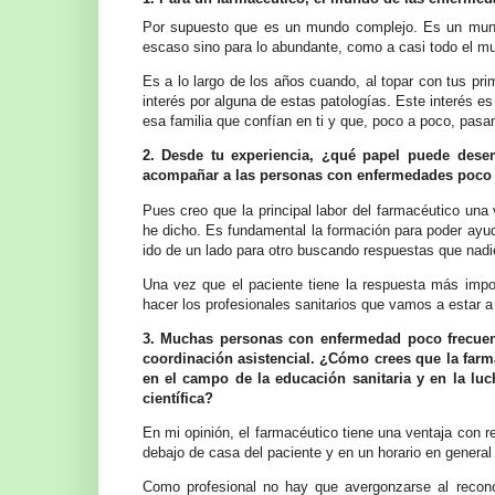
Por supuesto que es un mundo complejo. Es un mund
escaso sino para lo abundante, como a casi todo el m
Es a lo largo de los años cuando, al topar con tus p
interés por alguna de estas patologías. Este interés es
esa familia que confían en ti y que, poco a poco, pasa
2. Desde tu experiencia, ¿qué papel puede desemp
acompañar a las personas con enfermedades poco 
Pues creo que la principal labor del farmacéutico una
he dicho. Es fundamental la formación para poder ayuda
ido de un lado para otro buscando respuestas que nadie
Una vez que el paciente tiene la respuesta más imp
hacer los profesionales sanitarios que vamos a estar a
3. Muchas personas con enfermedad poco frecuent
coordinación asistencial. ¿Cómo crees que la far
en el campo de la educación sanitaria y en la luc
científica?
En mi opinión, el farmacéutico tiene una ventaja con r
debajo de casa del paciente y en un horario en general
Como profesional no hay que avergonzarse al recon