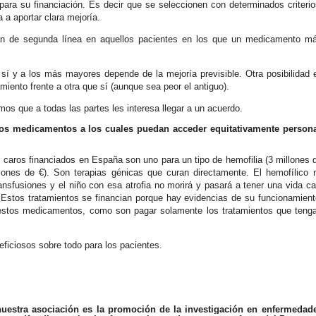
para su financiación. Es decir que se seleccionen con determinados criterio
a aportar clara mejoría.
sean de segunda línea en aquellos pacientes en los que un medicamento m
sí y a los más mayores depende de la mejoría previsible. Otra posibilidad 
iento frente a otra que sí (aunque sea peor el antiguo).
os que a todas las partes les interesa llegar a un acuerdo.
vos medicamentos a los cuales puedan acceder equitativamente person
aros financiados en España son uno para un tipo de hemofilia (3 millones 
llones de €). Son terapias génicas que curan directamente. El hemofílico 
ansfusiones y el niño con esa atrofia no morirá y pasará a tener una vida ca
 Estos tratamientos se financian porque hay evidencias de su funcionamient
a estos medicamentos, como son pagar solamente los tratamientos que teng
neficiosos sobre todo para los pacientes.
nuestra asociación es la promoción de la investigación en enfermedad