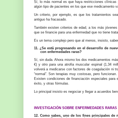
Sí, lo más normal es que haya restricciones clínicas 
algún tipo de pacientes en los que ese medicamento va 
Un criterio, por ejemplo, es que los tratamientos 
antiguo ha fracasado.
También existen criterios de edad, a los más jóvenes 
que se financie para una enfermedad que no tiene tratam
Es un tema complejo pero que al menos, insisto, sabem
11. ¿Se está progresando en el desarrollo de nue
con enfermedades raras?
Sí, sin duda. Ahora mismo los dos medicamentos más c
€) y otro para una atrofia muscular espinal (1,34 mi
volverá a medicarse con factores de coagulación ni tr
“normal”. Son terapias muy costosas, pero funcionan.
Existen condiciones de financiación especiales par
éxito, y otras fórmulas.
Lo principal insisto es negociar y llegar a acuerdos be
INVESTIGACIÓN SOBRE ENFERMEDADES RARAS
12.
Como sabes, uno de los fines principales de 