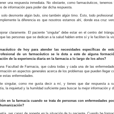
 tener una respuesta inmediata. No obstante, como farmacéuticos, tenemos 
es de información para poder dar dicha respuesta.
o solo desmonte algún bulo, sino también algún timo. Esto, todo profesional 
implemente la diferencia es que nosotros estamos ahí, donde esa cruz ver
jorar claramente. El paciente “singular” debe estar en el centro del triángu
que las personas que se dedican a la salud hablen entre sí y le faciliten la vi
rmacéutico de hoy para atender las necesidades específicas de est
ofesional de un farmacéutico se le dota a este de alguna formaci
ción de la experiencia diaria en la farmacia a lo largo de los años?
guna Facultad de Farmacia, que cubra todas y cada una de las enfermedad
 formación en aspectos generales acerca de los problemas que pueden llegar c
de estas enfermedades.
nte singular, como me gusta decir a mí, y tienes que dar respuesta a s
a, la inquietud y la humildad suficiente para buscar la mejor información y d
ción en la farmacia cuando se trata de personas con enfermedades po
a humanización?
tía, ser capaz de ponerte en la situación de tu paciente. Cuando he forma