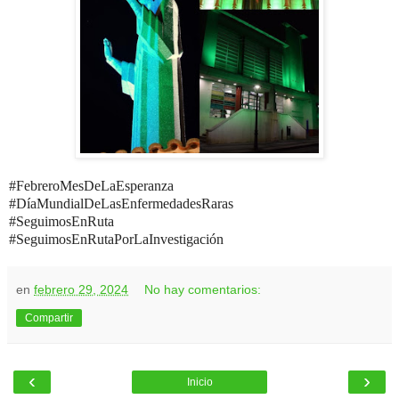
#FebreroMesDeLaEsperanza
#DíaMundialDeLasEnfermedadesRaras
#SeguimosEnRuta
#SeguimosEnRutaPorLaInvestigac
ión
en
febrero 29, 2024
No hay comentarios:
Compartir
‹
›
Inicio