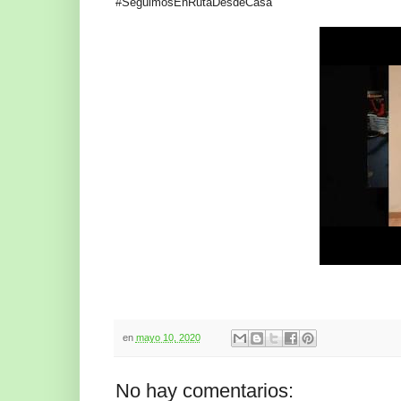
#
SeguimosEnRutaDesdeCasa
en
mayo 10, 2020
No hay comentarios: