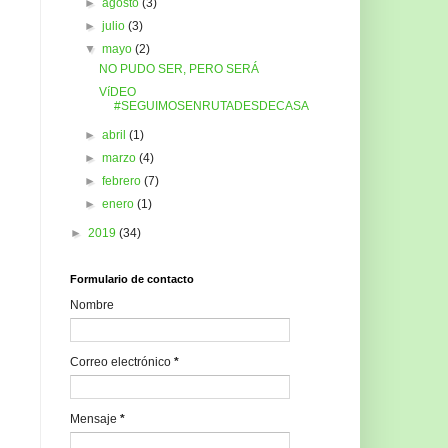
►
agosto
(3)
►
julio
(3)
▼
mayo
(2)
NO PUDO SER, PERO SERÁ
VíDEO
#SEGUIMOSENRUTADESDECASA
►
abril
(1)
►
marzo
(4)
►
febrero
(7)
►
enero
(1)
►
2019
(34)
Formulario de contacto
Nombre
Correo electrónico
*
Mensaje
*