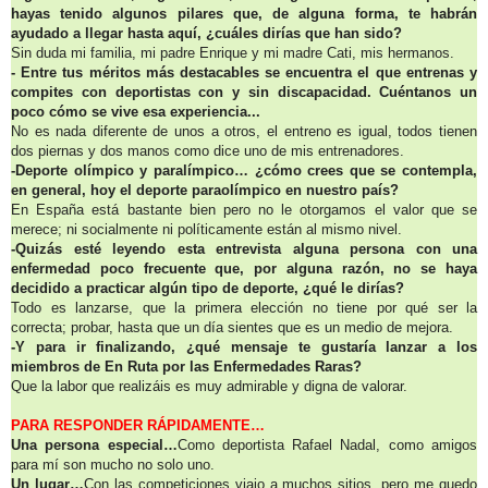
hayas tenido algunos pilares que, de alguna forma, te habrán
ayudado a llegar hasta aquí, ¿cuáles dirías que han sido?
Sin duda mi familia, mi padre Enrique y mi madre Cati, mis hermanos.
- Entre tus méritos más destacables se encuentra el que entrenas y
compites con deportistas con y sin discapacidad. Cuéntanos un
poco cómo se vive esa experiencia...
No es nada diferente de unos a otros, el entreno es igual, todos tienen
dos piernas y dos manos como dice uno de mis entrenadores.
-Deporte olímpico y paralímpico… ¿cómo crees que se contempla,
en general, hoy el deporte paraolímpico en nuestro país?
En España está bastante bien pero no le otorgamos el valor que se
merece; ni socialmente ni políticamente están al mismo nivel.
-Quizás esté leyendo esta entrevista alguna persona con una
enfermedad poco frecuente que, por alguna razón, no se haya
decidido a practicar algún tipo de deporte, ¿qué le dirías?
Todo es lanzarse, que la primera elección no tiene por qué ser la
correcta; probar, hasta que un día sientes que es un medio de mejora.
-Y para ir finalizando, ¿qué mensaje te gustaría lanzar a los
miembros de En Ruta por las Enfermedades Raras?
Que la labor que realizáis es muy admirable y digna de valorar.
PARA RESPONDER RÁPIDAMENTE…
Una persona especial…
Como deportista Rafael Nadal, como amigos
para mí son mucho no solo uno.
Un lugar…
Con las competiciones viajo a muchos sitios, pero me quedo