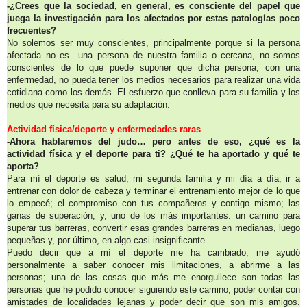
-¿Crees que la sociedad, en general, es consciente del papel que
juega la investigación para los afectados por estas patologías poco
frecuentes?
No solemos ser muy conscientes, principalmente porque si la persona
afectada no es una persona de nuestra familia o cercana, no somos
conscientes de lo que puede suponer que dicha persona, con una
enfermedad, no pueda tener los medios necesarios para realizar una vida
cotidiana como los demás. El esfuerzo que conlleva para su familia y los
medios que necesita para su adaptación.
Actividad física/deporte y enfermedades raras
-Ahora hablaremos del judo… pero antes de eso, ¿qué es la
actividad física y el deporte para ti? ¿Qué te ha aportado y qué te
aporta?
Para mí el deporte es salud, mi segunda familia y mi día a día; ir a
entrenar con dolor de cabeza y terminar el entrenamiento mejor de lo que
lo empecé; el compromiso con tus compañeros y contigo mismo; las
ganas de superación; y, uno de los más importantes: un camino para
superar tus barreras, convertir esas grandes barreras en medianas, luego
pequeñas y, por último, en algo casi insignificante.
Puedo decir que a mí el deporte me ha cambiado; me ayudó
personalmente a saber conocer mis limitaciones, a abrirme a las
personas; una de las cosas que más me enorgullece son todas las
personas que he podido conocer siguiendo este camino, poder contar con
amistades de localidades lejanas y poder decir que son mis amigos.