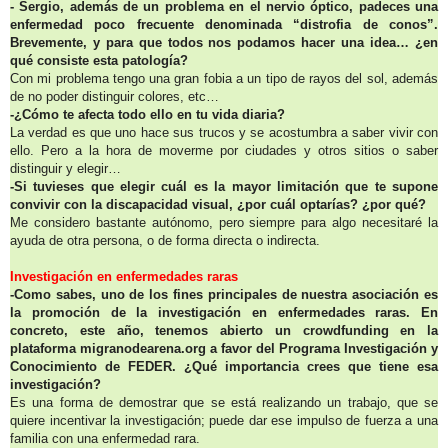
- Sergio, además de un problema en el nervio óptico, padeces una
enfermedad poco frecuente denominada “distrofia de conos”.
Brevemente, y para que todos nos podamos hacer una idea… ¿en
qué consiste esta patología?
Con mi problema tengo una gran fobia a un tipo de rayos del sol, además
de no poder distinguir colores, etc…
-¿Cómo te afecta todo ello en tu vida diaria?
La verdad es que uno hace sus trucos y se acostumbra a saber vivir con
ello. Pero a la hora de moverme por ciudades y otros sitios o saber
distinguir y elegir…
-Si tuvieses que elegir cuál es la mayor limitación que te supone
convivir con la discapacidad visual, ¿por cuál optarías? ¿por qué?
Me considero bastante autónomo, pero siempre para algo necesitaré la
ayuda de otra persona, o de forma directa o indirecta.
Investigación en enfermedades raras
-Como sabes, uno de los fines principales de nuestra asociación es
la promoción de la investigación en enfermedades raras. En
concreto, este año, tenemos abierto un crowdfunding en la
plataforma migranodearena.org a favor del Programa Investigación y
Conocimiento de FEDER. ¿Qué importancia crees que tiene esa
investigación?
Es una forma de demostrar que se está realizando un trabajo, que se
quiere incentivar la investigación; puede dar ese impulso de fuerza a una
familia con una enfermedad rara.