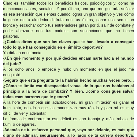
Claro es, también todos los beneficios físicos, psicológicos y, como he
mencionado antes, sociales. Y por último, uno que me gustaría señalar
es esa sensación que sientes cuando logras un gran objetivo y ves cómo
la gente de tu alrededor disfruta con tus éxitos, ganar una semis un
bronce y escuchar como tus entrenadores gritan por ti, salir de combate y
poder abrazarte con tus padres…son sensaciones que no tienen
palabras.
-¿Cuáles dirías que son las claves que te han llevado a conseguir
todo lo que has conseguido en el ámbito deportivo?
Yo diría la constancia.
-¿En qué momento y por qué decides encaminarte hacia el mundo
del judo?
A los ocho años lo empecé y hubo un momento en que el judo me
conquistó.
-Seguro que esta pregunta te la habrán hecho muchas veces pero…
¿Cómo te limita esa discapacidad visual de la que nos hablabas al
principio a la hora de combatir? Y bien, ¿cómo consigues salvar
todas esas barreras que te genera?
A la hora de competir sin adaptaciones, mi gran limitación es ganar el
kumi kata, debido a que las manos van muy rápido y para mí es muy
difícil de ver y adelantar.
La forma de contrarrestar ese déficit es con trabajo y más trabajo de
kumi o de agarres.
-Además de tu esfuerzo personal que, vaya por delante, es más que
digno de admirar, seguramente, a lo largo de tu carrera deportiva,