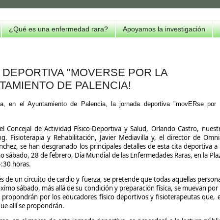
¿Qué es una enfermedad rara?
Apoyamos la investigación
 DEPORTIVA "MOVERSE POR LA
NTAMIENTO DE PALENCIA!
, en el Ayuntamiento de Palencia, la jornada deportiva "movERse por 
el Concejal de Actividad Físico-Deportiva y Salud, Orlando Castro, nuest
. Fisioterapia y Rehabilitación, Javier Mediavilla y, el director de Omni
hez, se han desgranado los principales detalles de esta cita deportiva a 
mo sábado, 28 de febrero, Día Mundial de las Enfermedades Raras, en la Pla
4:30 horas.
vés de un circuito de cardio y fuerza, se pretende que todas aquellas person
ximo sábado, más allá de su condición y preparación física, se muevan por 
e propondrán por los educadores físico deportivos y fisioterapeutas que, 
ue allí se propondrán.