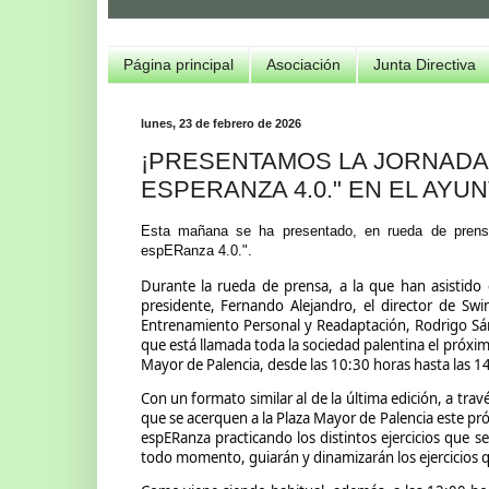
Página principal
Asociación
Junta Directiva
lunes, 23 de febrero de 2026
¡PRESENTAMOS LA JORNADA
ESPERANZA 4.0." EN EL AYU
Esta mañana se ha presentado, en rueda de prensa
espERanza 4.0.".
Durante la rueda de prensa, a la que han asistido 
presidente, Fernando Alejandro, el director de Swing
Entrenamiento Personal y Readaptación, Rodrigo Sánc
que está llamada toda la sociedad palentina el próxi
Mayor de Palencia, desde las 10:30 horas hasta las 1
Con un formato similar al de la última edición, a tra
que se acerquen a la Plaza Mayor de Palencia este pró
espERanza practicando los distintos ejercicios que s
todo momento, guiarán y dinamizarán los ejercicios q