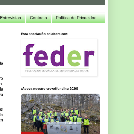
Entrevistas
Contacto
Política de Privacidad
Esta asociación colabora con:
la
ro
a.
la
¡Apoya nuestro crowdfunding 2026!
za
as
la
en