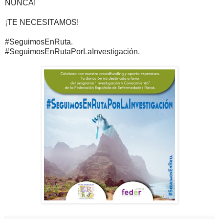
NUNCA!
¡TE NECESITAMOS!
#SeguimosEnRuta
.
#SeguimosEnRutaPorLaInvestigación
.