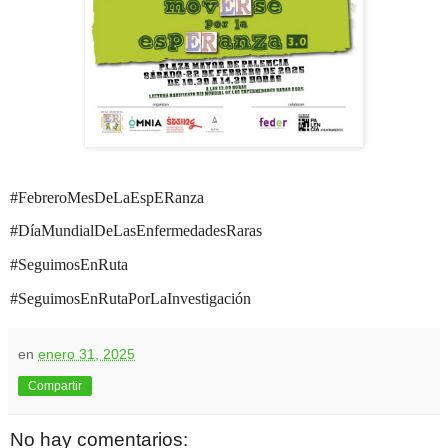
#FebreroMesDeLaEspERanza
#DíaMundialDeLasEnfermedadesRaras
#SeguimosEnRuta
#SeguimosEnRutaPorLaInvestigación
en
enero 31, 2025
Compartir
No hay comentarios: