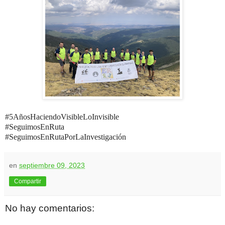
#5AñosHaciendoVisibleLoInvisible
#SeguimosEnRuta
#SeguimosEnRutaPorLaInvestigación
en
septiembre 09, 2023
Compartir
No hay comentarios: