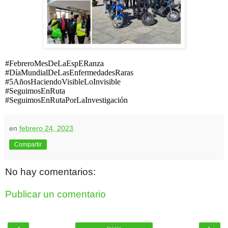
#FebreroMesDeLaEspERanza
#DíaMundialDeLasEnfermedadesRaras
#5AñosHaciendoVisibleLoInvisible
#SeguimosEnRuta
#SeguimosEnRutaPorLaInvestigación
en
febrero 24, 2023
Compartir
No hay comentarios:
Publicar un comentario