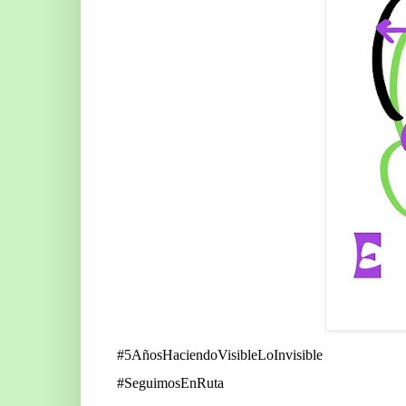
#5AñosHaciendoVisibleLoInvisible
#SeguimosEnRuta